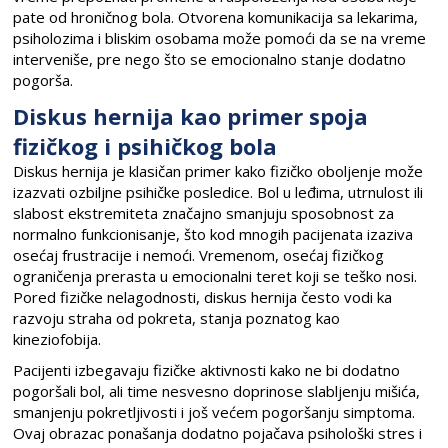
pate od hroničnog bola. Otvorena komunikacija sa lekarima,
psiholozima i bliskim osobama može pomoći da se na vreme
interveniše, pre nego što se emocionalno stanje dodatno
pogorša.
Diskus hernija kao primer spoja
fizičkog i psihičkog bola
Diskus hernija je klasičan primer kako fizičko oboljenje može
izazvati ozbiljne psihičke posledice. Bol u leđima, utrnulost ili
slabost ekstremiteta značajno smanjuju sposobnost za
normalno funkcionisanje, što kod mnogih pacijenata izaziva
osećaj frustracije i nemoći. Vremenom, osećaj fizičkog
ograničenja prerasta u emocionalni teret koji se teško nosi.
Pored fizičke nelagodnosti, diskus hernija često vodi ka
razvoju straha od pokreta, stanja poznatog kao
kineziofobija.
Pacijenti izbegavaju fizičke aktivnosti kako ne bi dodatno
pogoršali bol, ali time nesvesno doprinose slabljenju mišića,
smanjenju pokretljivosti i još većem pogoršanju simptoma.
Ovaj obrazac ponašanja dodatno pojačava psihološki stres i