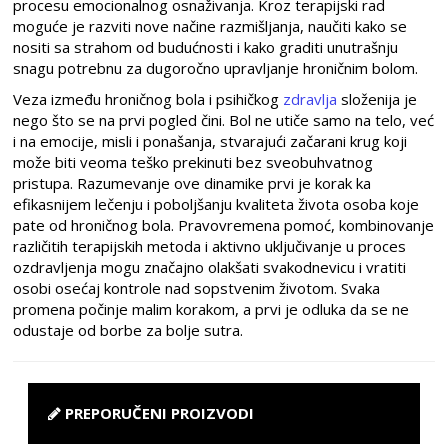
procesu emocionalnog osnaživanja. Kroz terapijski rad
moguće je razviti nove načine razmišljanja, naučiti kako se
nositi sa strahom od budućnosti i kako graditi unutrašnju
snagu potrebnu za dugoročno upravljanje hroničnim bolom.
Veza između hroničnog bola i psihičkog
zdravlja
složenija je
nego što se na prvi pogled čini. Bol ne utiče samo na telo, već
i na emocije, misli i ponašanja, stvarajući začarani krug koji
može biti veoma teško prekinuti bez sveobuhvatnog
pristupa. Razumevanje ove dinamike prvi je korak ka
efikasnijem lečenju i poboljšanju kvaliteta života osoba koje
pate od hroničnog bola. Pravovremena pomoć, kombinovanje
različitih terapijskih metoda i aktivno uključivanje u proces
ozdravljenja mogu značajno olakšati svakodnevicu i vratiti
osobi osećaj kontrole nad sopstvenim životom. Svaka
promena počinje malim korakom, a prvi je odluka da se ne
odustaje od borbe za bolje sutra.
PREPORUČENI PROIZVODI