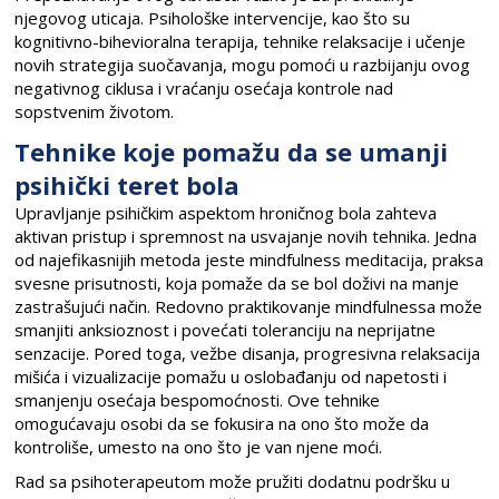
njegovog uticaja. Psihološke intervencije, kao što su
kognitivno-bihevioralna terapija, tehnike relaksacije i učenje
novih strategija suočavanja, mogu pomoći u razbijanju ovog
negativnog ciklusa i vraćanju osećaja kontrole nad
sopstvenim životom.
Tehnike koje pomažu da se umanji
psihički teret bola
Upravljanje psihičkim aspektom hroničnog bola zahteva
aktivan pristup i spremnost na usvajanje novih tehnika. Jedna
od najefikasnijih metoda jeste mindfulness meditacija, praksa
svesne prisutnosti, koja pomaže da se bol doživi na manje
zastrašujući način. Redovno praktikovanje mindfulnessa može
smanjiti anksioznost i povećati toleranciju na neprijatne
senzacije. Pored toga, vežbe disanja, progresivna relaksacija
mišića i vizualizacije pomažu u oslobađanju od napetosti i
smanjenju osećaja bespomoćnosti. Ove tehnike
omogućavaju osobi da se fokusira na ono što može da
kontroliše, umesto na ono što je van njene moći.
Rad sa psihoterapeutom može pružiti dodatnu podršku u