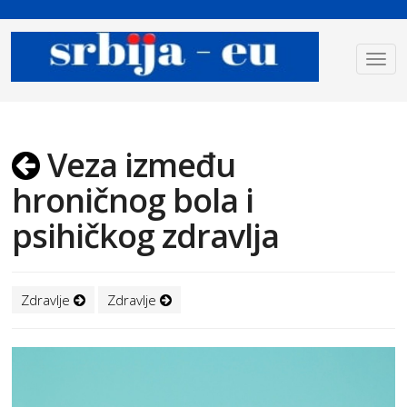
Veza između
hroničnog bola i
psihičkog zdravlja
Zdravlje
Zdravlje