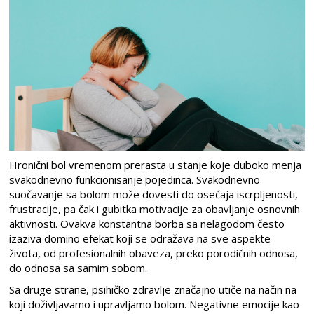
Hronični bol vremenom prerasta u stanje koje duboko menja
svakodnevno funkcionisanje pojedinca. Svakodnevno
suočavanje sa bolom može dovesti do osećaja iscrpljenosti,
frustracije, pa čak i gubitka motivacije za obavljanje osnovnih
aktivnosti. Ovakva konstantna borba sa nelagodom često
izaziva domino efekat koji se odražava na sve aspekte
života, od profesionalnih obaveza, preko porodičnih odnosa,
do odnosa sa samim sobom.
Sa druge strane, psihičko zdravlje značajno utiče na način na
koji doživljavamo i upravljamo bolom. Negativne emocije kao