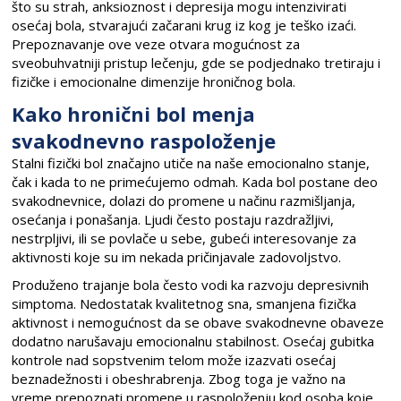
što su strah, anksioznost i depresija mogu intenzivirati
osećaj bola, stvarajući začarani krug iz kog je teško izaći.
Prepoznavanje ove veze otvara mogućnost za
sveobuhvatniji pristup lečenju, gde se podjednako tretiraju i
fizičke i emocionalne dimenzije hroničnog bola.
Kako hronični bol menja
svakodnevno raspoloženje
Stalni fizički bol značajno utiče na naše emocionalno stanje,
čak i kada to ne primećujemo odmah. Kada bol postane deo
svakodnevnice, dolazi do promene u načinu razmišljanja,
osećanja i ponašanja. Ljudi često postaju razdražljivi,
nestrpljivi, ili se povlače u sebe, gubeći interesovanje za
aktivnosti koje su im nekada pričinjavale zadovoljstvo.
Produženo trajanje bola često vodi ka razvoju depresivnih
simptoma. Nedostatak kvalitetnog sna, smanjena fizička
aktivnost i nemogućnost da se obave svakodnevne obaveze
dodatno narušavaju emocionalnu stabilnost. Osećaj gubitka
kontrole nad sopstvenim telom može izazvati osećaj
beznadežnosti i obeshrabrenja. Zbog toga je važno na
vreme prepoznati promene u raspoloženju kod osoba koje