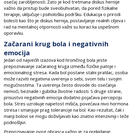
osećaj zarobljenosti. Zato je kod tretmana diskus hernije
važno da pristup bude sveobuhvatan, da pored fizikalne
terapije, uključuje i psihološku podršku. Edukacija o prirodi
bolesti kao što je diskus hernija, postavljanje realnih ciljeva i
rad na mentalnoj otpornosti važni su koraci ka uspešnom
oporavku.
Začarani krug bola i negativnih
emocija
Jedan od najvećih izazova kod hroničnog bola jeste
prepoznavanje začaranog kruga između fizičke patnje i
emocionalnog stresa. Kada bol postane stalni pratilac, osoba
može razviti negativna uverenja o sebi, svom telu i svojim
mogućnostima. Ta uverenja često dovode do osećanja
nemoći, beznade i gubitka životne radosti. S druge strane,
prisustvo negativnih emocija dodatno pojačava percepciju
bola. Stres uzrokuje napetost mišića, povećava nivo hormona
stresa i smanjuje prag tolerancije na bol. Kao rezultat, čak i
manji bolovi se mogu doživljavati kao znatno intenzivniji i teže
podnošljivi.
Prepoznavanje ovog obrasca važno je za prekidanje