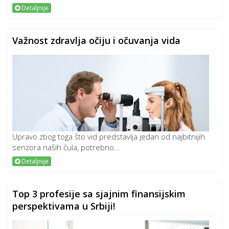
Detaljnije
Važnost zdravlja očiju i očuvanja vida
Upravo zbog toga što vid predstavlja jedan od najbitnijih
senzora naših čula, potrebno...
Detaljnije
Top 3 profesije sa sjajnim finansijskim
perspektivama u Srbiji!